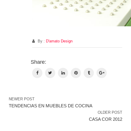
By :
D'amato Design
N
Share:
d
en
NEWER POST
TENDENCIAS EN MUEBLES DE COCINA
OLDER POST
CASA COR 2012